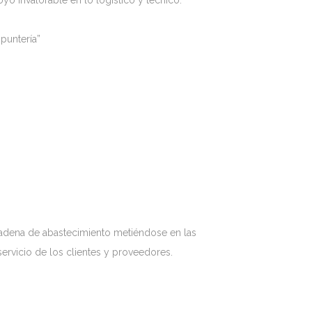
yo invalorable en lo logístico y técnico.
puntería”
 cadena de abastecimiento metiéndose en las
ervicio de los clientes y proveedores.