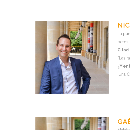
NI
La pun
permit
Citac
“Las r
¿Y ent
¡Una C
GA