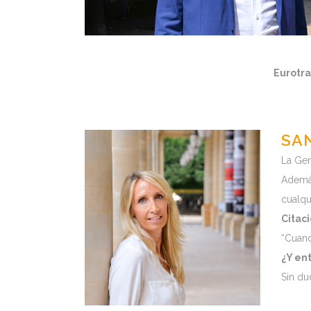
Eurotra
SA
La Ger
Además
cualqu
Citac
“Cuand
¿Y ent
Sin du